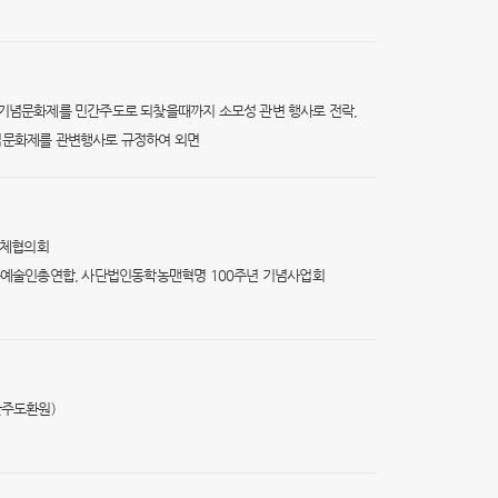
8회 기념문화제를 민간주도로 되찾을때까지 소모성 관변 행사로 전락,
념문화제를 관변행사로 규정하여 외면
단체협의회
족예술인총연합, 사단법인동학농맨혁명 100주년 기념사업회
간주도환원)