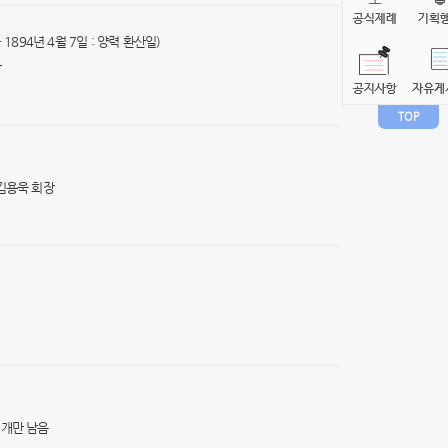
 1894년 4월 7일 : 양력 환산일)
작
TOP
 김용욱 회장
2개만 남음