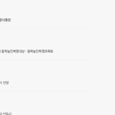
대중대통령
2회 동학농민혁명대상 - 동학농민혁명유족회
식 선생
영삼 선도사