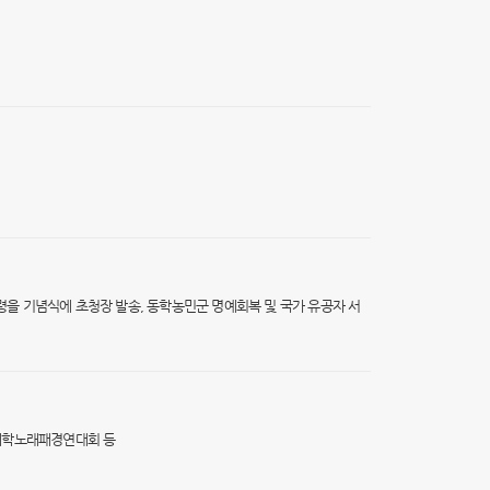
통령을 기념식에 초청장 발송, 동학농민군 명예회복 및 국가 유공자 서
 대학노래패경연대회 등