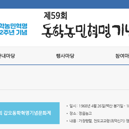
안내마당
행사마당
참여마
• 일시 : 1968년 4월 26일(백산 봉기일 - 1
회 갑오동학혁명기념문화제
• 장소 : 정읍농고
• 내용 : 가장행렬, 천도교교령(최덕신기) 