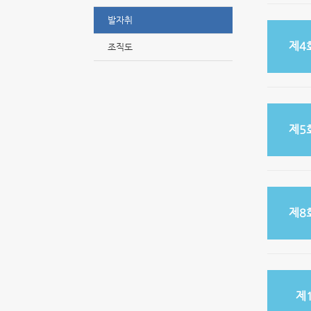
발자취
제4
조직도
제5
제8
제