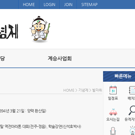
HOME
LOGIN
JOIN
SITEMAP
당
계승사업회
빠른메뉴
HOME > 기념제 > 발자취
894년 3월 21일 : 양력 환산일)
쟁탈 역전마라톤 대회(전주-정읍), 학술강연(신석호박사)