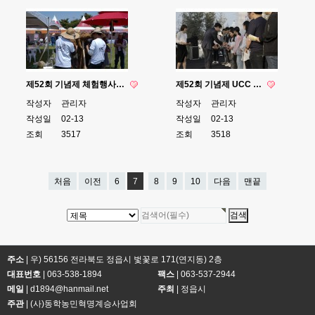
제52회 기념제 체험행사…
제52회 기념제 UCC …
작성자
관리자
작성자
관리자
작성일
02-13
작성일
02-13
조회
3517
조회
3518
처음
이전
6
7
8
9
10
다음
맨끝
주소
| 우) 56156 전라북도 정읍시 벛꽃로 171(연지동) 2층
대표번호
|
063-538-1894
팩스
| 063-537-2944
메일
| d1894@hanmail.net
주최
| 정읍시
주관
| (사)동학농민혁명계승사업회