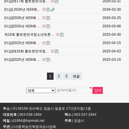
[마감]제17회 황토현전국청…
2026-03-31
[마감] 2026년 제59회…
2026-03-30
[마감]2026년 제59회 …
2026-03-25
[마감]2026년 제59회 …
2026-03-06
제16회 황토현전국청소년토론…
2025-04-30
[마감]2025년 제58회 …
2025-04-15
[마감]제16회 황토현전국청…
2025-04-03
[마감]2025년 제58회 …
2025-03-15
1
2
3
맨끝
주소
| 우) 56156 전라북도 정읍시 벛꽃로 171(연지동) 2층
대표번호
|
063-538-1894
팩스
| 063-537-2944
메일
| d1894@hanmail.net
주최
| 정읍시
주관
| (사)동학농민혁명계승사업회