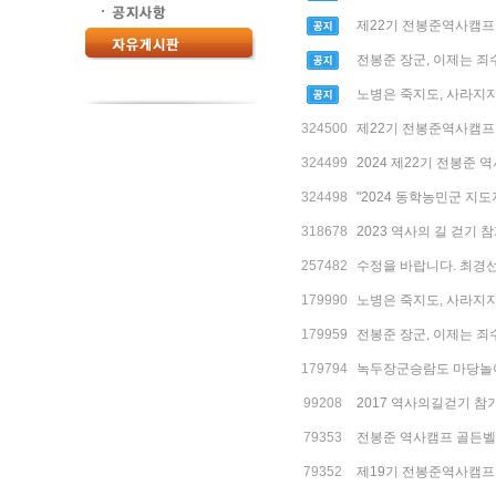
제22기 전봉준역사캠프
전봉준 장군, 이제는 죄
노병은 죽지도, 사라지지
324500
제22기 전봉준역사캠프
324499
2024 제22기 전봉준
324498
"2024 동학농민군 지도
318678
2023 역사의 길 걷기 
257482
수정을 바랍니다. 최경
179990
노병은 죽지도, 사라지지
179959
전봉준 장군, 이제는 죄
179794
녹두장군승람도 마당놀이
99208
2017 역사의길걷기 참
79353
전봉준 역사캠프 골든벨
79352
제19기 전봉준역사캠프